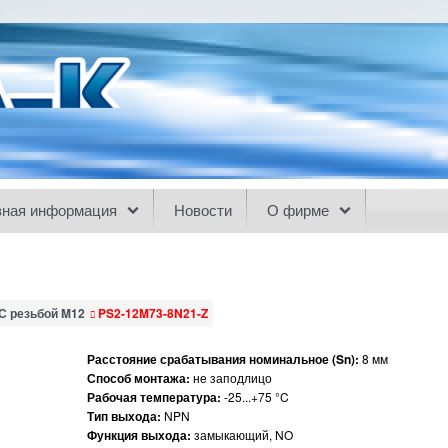
зная информация
Новости
О фирме
С резьбой M12
PS2-12M73-8N21-Z
Расстояние срабатывания номинальное (Sn):
8 мм
Способ монтажа:
не заподлицо
Рабочая температура:
-25...+75 °C
Тип выхода:
NPN
Функция выхода:
замыкающий, NO