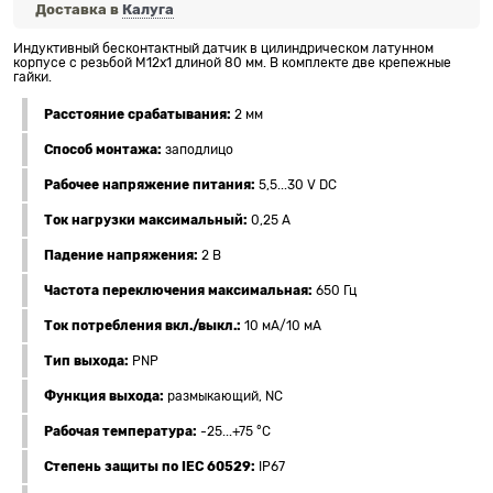
Доставка в
Калуга
Индуктивный бесконтактный датчик в цилиндрическом латунном
корпусе с резьбой М12х1 длиной 80 мм. В комплекте две крепежные
гайки.
Расстояние срабатывания:
2 мм
Способ монтажа:
заподлицо
Рабочее напряжение питания:
5,5...30 V DC
Ток нагрузки максимальный:
0,25 А
Падение напряжения:
2 В
Частота переключения максимальная:
650 Гц
Ток потребления вкл./выкл.:
10 мА/10 мА
Тип выхода:
PNP
Функция выхода:
размыкающий, NC
Рабочая температура:
-25...+75 °C
Степень защиты по IEC 60529:
IP67