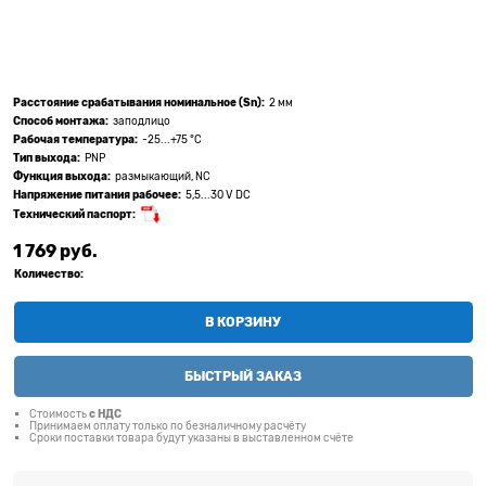
Расстояние срабатывания номинальное (Sn):
2 мм
Способ монтажа:
заподлицо
Рабочая температура:
-25...+75 °C
Тип выхода:
PNP
Функция выхода:
размыкающий, NC
Напряжение питания рабочее:
5,5...30 V DC
Технический паспорт:
1 769
 руб.
Количество:
В КОРЗИНУ
БЫСТРЫЙ ЗАКАЗ
Стоимость
с НДС
Принимаем оплату только по безналичному расчёту
Сроки поставки товара будут указаны в выставленном счёте