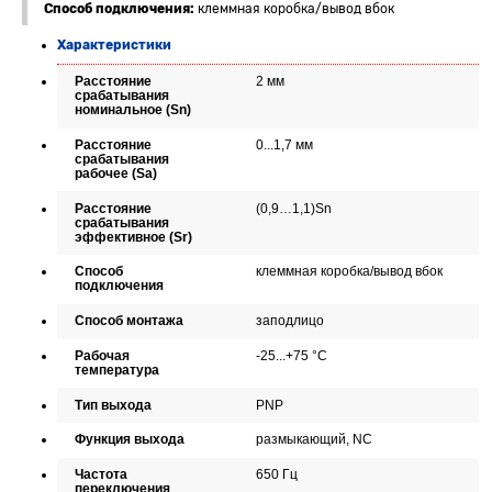
Способ подключения:
клеммная коробка/вывод вбок
Характеристики
Расстояние
2 мм
срабатывания
номинальное (Sn)
Расстояние
0...1,7 мм
срабатывания
рабочее (Sa)
Расстояние
(0,9…1,1)Sn
срабатывания
эффективное (Sr)
Способ
клеммная коробка/вывод вбок
подключения
Способ монтажа
заподлицо
Рабочая
-25...+75 °C
температура
Тип выхода
PNP
Функция выхода
размыкающий, NC
Частота
650 Гц
переключения