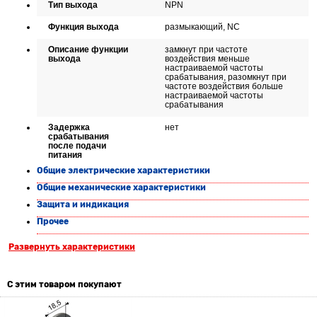
Тип выхода
NPN
Функция выхода
размыкающий, NC
Описание функции
замкнут при частоте
выхода
воздействия меньше
настраиваемой частоты
срабатывания, разомкнут при
частоте воздействия больше
настраиваемой частоты
срабатывания
Задержка
нет
срабатывания
после подачи
питания
Общие электрические характеристики
Общие механические характеристики
Защита и индикация
Прочее
Развернуть характеристики
С этим товаром покупают