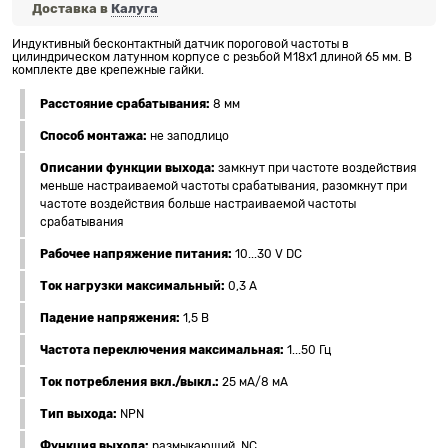
Доставка в
Калуга
Индуктивный бесконтактный датчик пороговой частоты в
цилиндрическом латунном корпусе с резьбой M18x1 длиной 65 мм. В
комплекте две крепежные гайки.
Расстояние срабатывания:
8 мм
Способ монтажа:
не заподлицо
Описании функции выхода:
замкнут при частоте воздействия
меньше настраиваемой частоты срабатывания, разомкнут при
частоте воздействия больше настраиваемой частоты
срабатывания
Рабочее напряжение питания:
10...30 V DC
Ток нагрузки максимальный:
0,3 А
Падение напряжения:
1,5 В
Частота переключения максимальная:
1...50 Гц
Ток потребления вкл./выкл.:
25 мА/8 мА
Тип выхода:
NPN
Функция выхода:
размыкающий, NC