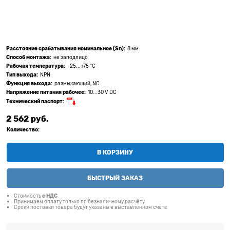
Расстояние срабатывания номинальное (Sn):
8 мм
Способ монтажа:
не заподлицо
Рабочая температура:
-25...+75 °C
Тип выхода:
NPN
Функция выхода:
размыкающий, NC
Напряжение питания рабочее:
10...30 V DC
Технический паспорт:
2 562
 руб.
Количество:
В КОРЗИНУ
БЫСТРЫЙ ЗАКАЗ
Стоимость
с НДС
Принимаем оплату только по безналичному расчёту
Сроки поставки товара будут указаны в выставленном счёте