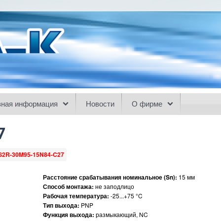
зная информация
Новости
О фирме
7
S2R-30M95-15N84-C27
Расстояние срабатывания номинальное (Sn):
15 мм
Способ монтажа:
не заподлицо
Рабочая температура:
-25...+75 °C
Тип выхода:
PNP
Функция выхода:
размыкающий, NC