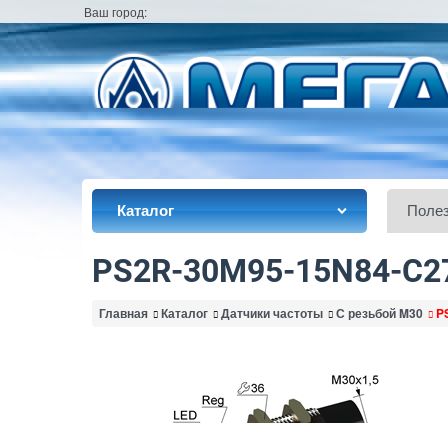
Ваш город:
Каталог
Поле
PS2R-30M95-15N84-C2
Главная
Каталог
Датчики частоты
С резьбой M30
P