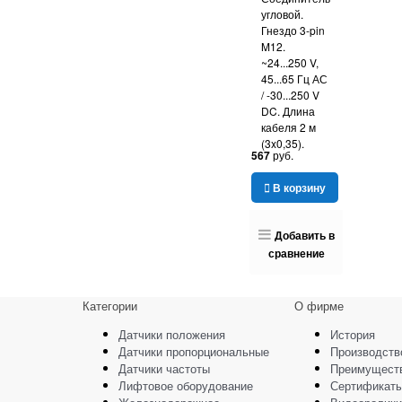
угловой.
Гнездо 3-pin
M12.
~24...250 V,
45...65 Гц АС
/ -30...250 V
DC. Длина
кабеля 2 м
(3x0,35).
567
 руб.
В корзину
Добавить в
сравнение
Категории
О фирме
Датчики положения
История
Датчики пропорциональные
Производств
Датчики частоты
Преимущест
Лифтовое оборудование
Сертификат