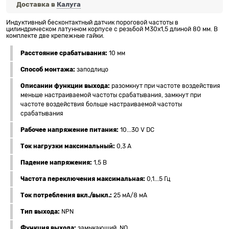
Доставка в
Калуга
Индуктивный бесконтактный датчик пороговой частоты в
цилиндрическом латунном корпусе с резьбой M30x1,5 длиной 80 мм. В
комплекте две крепежные гайки.
Расстояние срабатывания:
10 мм
Способ монтажа:
заподлицо
Описании функции выхода:
разомкнут при частоте воздействия
меньше настраиваемой частоты срабатывания, замкнут при
частоте воздействия больше настраиваемой частоты
срабатывания
Рабочее напряжение питания:
10...30 V DC
Ток нагрузки максимальный:
0,3 А
Падение напряжения:
1,5 В
Частота переключения максимальная:
0,1...5 Гц
Ток потребления вкл./выкл.:
25 мА/8 мА
Тип выхода:
NPN
Функция выхода:
замыкающий, NO