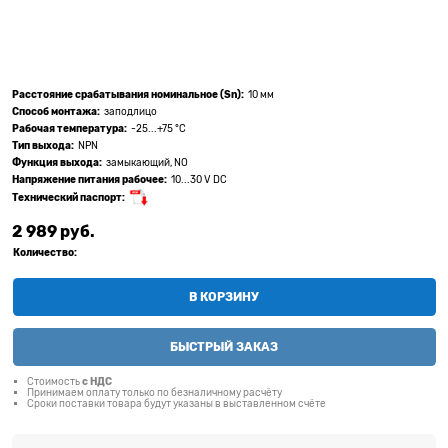
Расстояние срабатывания номинальное (Sn):
10 мм
Способ монтажа:
заподлицо
Рабочая температура:
-25...+75 °C
Тип выхода:
NPN
Функция выхода:
замыкающий, NO
Напряжение питания рабочее:
10...30 V DC
Технический паспорт:
2 989
 руб.
Количество:
В КОРЗИНУ
БЫСТРЫЙ ЗАКАЗ
Стоимость
с НДС
Принимаем оплату только по безналичному расчёту
Сроки поставки товара будут указаны в выставленном счёте