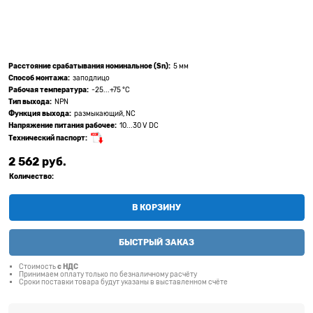
Расстояние срабатывания номинальное (Sn):
5 мм
Способ монтажа:
заподлицо
Рабочая температура:
-25...+75 °C
Тип выхода:
NPN
Функция выхода:
размыкающий, NC
Напряжение питания рабочее:
10...30 V DC
Технический паспорт:
2 562
 руб.
Количество:
В КОРЗИНУ
БЫСТРЫЙ ЗАКАЗ
Стоимость
с НДС
Принимаем оплату только по безналичному расчёту
Сроки поставки товара будут указаны в выставленном счёте