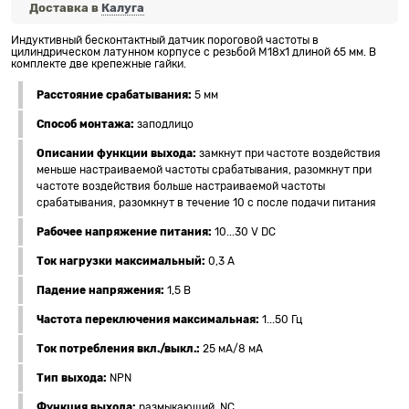
Доставка в
Калуга
Индуктивный бесконтактный датчик пороговой частоты в
цилиндрическом латунном корпусе с резьбой M18x1 длиной 65 мм. В
комплекте две крепежные гайки.
Расстояние срабатывания:
5 мм
Способ монтажа:
заподлицо
Описании функции выхода:
замкнут при частоте воздействия
меньше настраиваемой частоты срабатывания, разомкнут при
частоте воздействия больше настраиваемой частоты
срабатывания, разомкнут в течение 10 с после подачи питания
Рабочее напряжение питания:
10...30 V DC
Ток нагрузки максимальный:
0,3 А
Падение напряжения:
1,5 В
Частота переключения максимальная:
1...50 Гц
Ток потребления вкл./выкл.:
25 мА/8 мА
Тип выхода:
NPN
Функция выхода:
размыкающий, NC