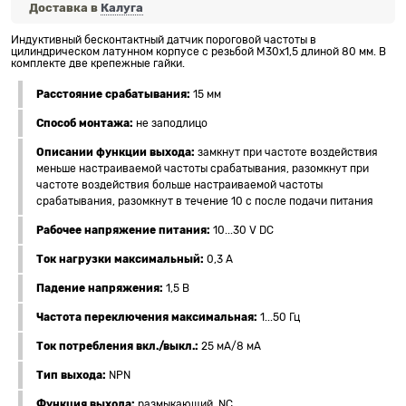
Доставка в
Калуга
Индуктивный бесконтактный датчик пороговой частоты в
цилиндрическом латунном корпусе с резьбой M30x1,5 длиной 80 мм. В
комплекте две крепежные гайки.
Расстояние срабатывания:
15 мм
Способ монтажа:
не заподлицо
Описании функции выхода:
замкнут при частоте воздействия
меньше настраиваемой частоты срабатывания, разомкнут при
частоте воздействия больше настраиваемой частоты
срабатывания, разомкнут в течение 10 с после подачи питания
Рабочее напряжение питания:
10...30 V DC
Ток нагрузки максимальный:
0,3 А
Падение напряжения:
1,5 В
Частота переключения максимальная:
1...50 Гц
Ток потребления вкл./выкл.:
25 мА/8 мА
Тип выхода:
NPN
Функция выхода:
размыкающий, NC