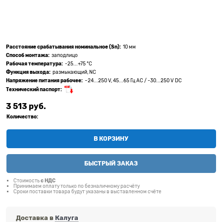
Расстояние срабатывания номинальное (Sn):
10 мм
Способ монтажа:
заподлицо
Рабочая температура:
-25...+75 °C
Функция выхода:
размыкающий, NC
Напряжение питания рабочее:
~24...250 V, 45...65 Гц АС / -30...250 V DC
Технический паспорт:
3 513
 руб.
Количество:
В КОРЗИНУ
БЫСТРЫЙ ЗАКАЗ
Стоимость
с НДС
Принимаем оплату только по безналичному расчёту
Сроки поставки товара будут указаны в выставленном счёте
Доставка в
Калуга