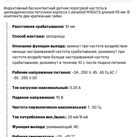
Индуктивный бесконтактный датчик пороговой частоты в
цилиндрическом латунном корпусе с резьбой M30x1,5 длиной 95 мм. В
комплекте две крепежные гайки.
Расстояние срабатывания:
10 мм
Способ монтажа:
заподлицо
Описании функции выхода:
замкнут при частоте воздействия
меньше настраиваемой частоты срабатывания, разомкнут при
частоте воздействия больше настраиваемой частоты
срабатывания, разомкнут в течение 10 с после подачи питания
Рабочее напряжение питания:
~24...250 V, 45...65 Гц АС /
-30...250 V DC
Ток нагрузки максимальный:
0,25 А
Падение напряжения:
10 В
Частота переключения максимальная:
1...50 Гц
Ток потребления вкл./выкл.:
25 мА/8 мА
Функция выхода:
размыкающий, NC
Рабочая температура:
-25...+75 °C