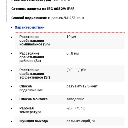
Степень защиты по IEC 60529:
IP65
Способ подключения:
разъем/М12/3-конт
Характеристики
Расстояние
10 мм
срабатывания
номинальное (Sn)
Расстояние
0...8 мм
срабатывания
рабочее (Sa)
Расстояние
(0,9…1,1)Sn
срабатывания
эффективное (Sr)
Способ
разъем/М12/3-конт
подключения
Способ монтажа
заподлицо
Рабочая
-25...+75 °C
температура
Функция выхода
размыкающий, NC