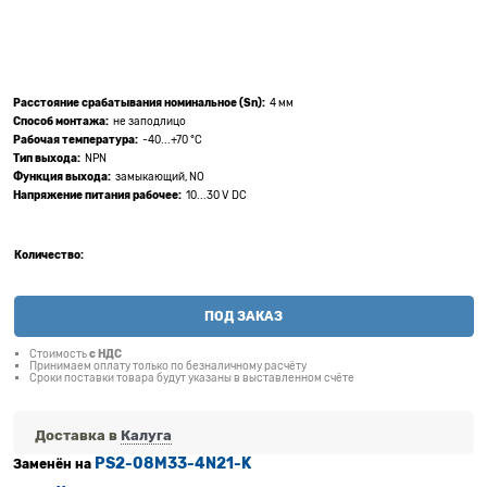
Расстояние срабатывания номинальное (Sn):
4 мм
Способ монтажа:
не заподлицо
Рабочая температура:
-40...+70 °C
Тип выхода:
NPN
Функция выхода:
замыкающий, NO
Напряжение питания рабочее:
10...30 V DC
Количество:
ПОД ЗАКАЗ
Стоимость
с НДС
Принимаем оплату только по безналичному расчёту
Сроки поставки товара будут указаны в выставленном счёте
Доставка в
Калуга
PS2-08M33-4N21-K
Заменён на