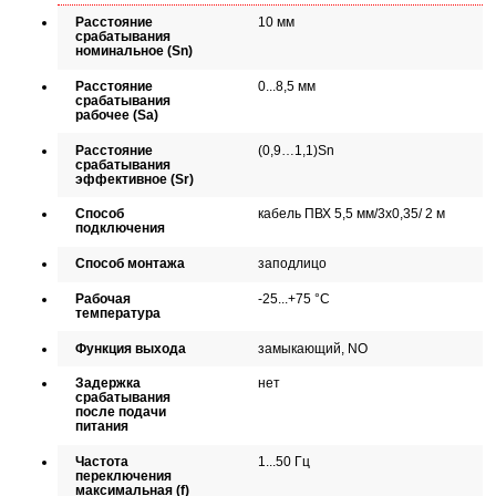
Расстояние
10 мм
срабатывания
номинальное (Sn)
Расстояние
0...8,5 мм
срабатывания
рабочее (Sa)
Расстояние
(0,9…1,1)Sn
срабатывания
эффективное (Sr)
Способ
кабель ПВХ 5,5 мм/3x0,35/ 2 м
подключения
Способ монтажа
заподлицо
Рабочая
-25...+75 °C
температура
Функция выхода
замыкающий, NO
Задержка
нет
срабатывания
после подачи
питания
Частота
1...50 Гц
переключения
максимальная (f)