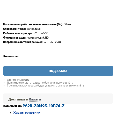
Расстояние срабатывания номинальное (Sn):
10 мм
Способ монтажа:
заподлицо
Рабочая температура:
-25...+75 °C
Функция выхода:
замыкающий, NO
Напряжение питания рабочее:
35...250 V AC
Количество:
ПОД ЗАКАЗ
Стоимость
с НДС
Принимаем оплату только по безналичному расчёту
Сроки поставки товара будут указаны в выставленном счёте
Доставка в
Калуга
PS2R-30M95-10B74-Z
Заменён на
Характеристики