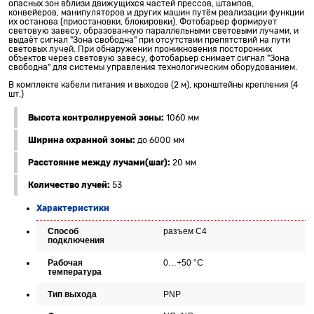
опасных зон вблизи движущихся частей прессов, штампов,
конвейеров, манипуляторов и других машин путём реализации функции
их останова (приостановки, блокировки). Фотобарьер формирует
световую завесу, образованную параллельными световыми лучами, и
выдаёт сигнал "Зона свободна" при отсутствии препятствий на пути
световых лучей. При обнаружении проникновения посторонних
объектов через световую завесу, фотобарьер снимает сигнал "Зона
свободна" для системы управления технологическим оборудованием.
В комплекте кабели питания и выходов (2 м), кронштейны крепления (4
шт.)
Высота контролируемой зоны:
1060 мм
Ширина охранной зоны:
до 6000 мм
Расстояние между лучами(шаг):
20 мм
Количество лучей:
53
Характеристики
Способ
разъем С4
подключения
Рабочая
0…+50 °C
температура
Тип выхода
PNP