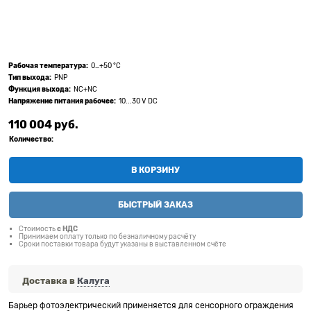
Рабочая температура:
0…+50 °C
Тип выхода:
PNP
Функция выхода:
NC+NC
Напряжение питания рабочее:
10...30 V DC
110 004
 руб.
Количество:
В КОРЗИНУ
БЫСТРЫЙ ЗАКАЗ
Стоимость
с НДС
Принимаем оплату только по безналичному расчёту
Сроки поставки товара будут указаны в выставленном счёте
Доставка в
Калуга
Барьер фотоэлектрический применяется для сенсорного ограждения