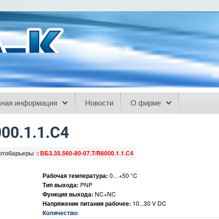
зная информация
Новости
О фирме
00.1.1.С4
отобарьеры
ВБ3.35.560-80-07.T/R6000.1.1.С4
Рабочая температура:
0…+50 °C
Тип выхода:
PNP
Функция выхода:
NC+NC
Напряжение питания рабочее:
10...30 V DC
Количество: