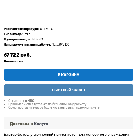
Рабочая температура:
0…+50 °C
Тип выхода:
PNP
Функция выхода:
NC+NC
Напряжение питания рабочее:
10...30 V DC
67 722
 руб.
Количество:
В КОРЗИНУ
БЫСТРЫЙ ЗАКАЗ
Стоимость
с НДС
Принимаем оплату только по безналичному расчёту
Сроки поставки товара будут указаны в выставленном счёте
Доставка в
Калуга
Барьер фотоэлектрический применяется для сенсорного ограждения