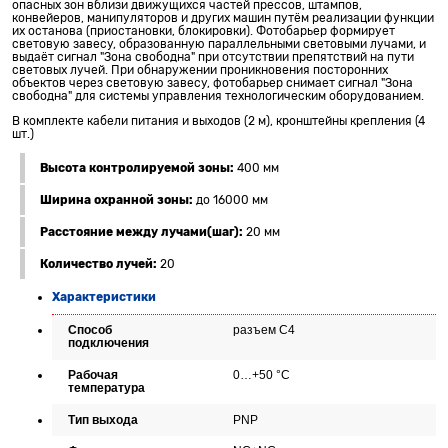
опасных зон вблизи движущихся частей прессов, штампов,
конвейеров, манипуляторов и других машин путём реализации функции
их останова (приостановки, блокировки). Фотобарьер формирует
световую завесу, образованную параллельными световыми лучами, и
выдаёт сигнал "Зона свободна" при отсутствии препятствий на пути
световых лучей. При обнаружении проникновения посторонних
объектов через световую завесу, фотобарьер снимает сигнал "Зона
свободна" для системы управления технологическим оборудованием.
В комплекте кабели питания и выходов (2 м), кронштейны крепления (4
шт.)
Высота контролируемой зоны:
400 мм
Ширина охранной зоны:
до 16000 мм
Расстояние между лучами(шаг):
20 мм
Количество лучей:
20
Характеристики
Способ
разъем С4
подключения
Рабочая
0…+50 °C
температура
Тип выхода
PNP